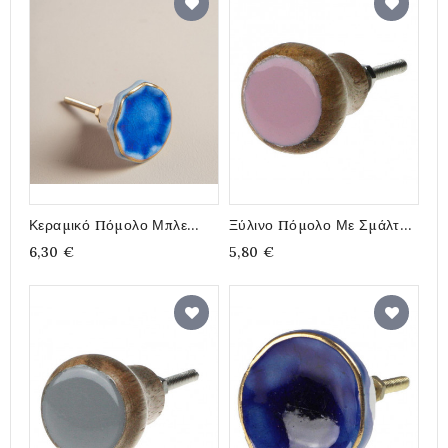
Κεραμικό Πόμολο Μπλε
Ξύλινο Πόμολο Με Σμάλτο
Λουλούδι Με Χρυσή Ρίγα
Ροζ 3,5εκ
6,30 €
5,80 €
4,5εκ