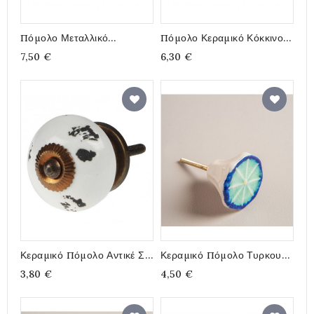
Πόμολο Μεταλλικό
Πόμολο Κεραμικό Κόκκινο
Ελέφαντας 5x4εκ
Και Λευκό 4,6εκ
7,50 €
6,30 €
Κεραμικό Πόμολο Αντικέ Σε
Κεραμικό Πόμολο Τυρκουάζ
Λευκό Χρώμα 4εκ
Οκτάγωνο 4,3εκ
3,80 €
4,50 €