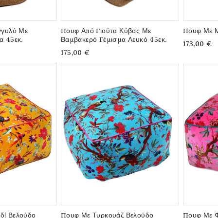
γγυλό Με
Πουφ Από Γιούτα Κύβος Με
Πουφ Με Μ
α 45εκ.
Βαμβακερό Γέμισμα Λευκό 45εκ.
173,00 €
175,00 €
δί Βελούδο
Πουφ Με Τυρκουάζ Βελούδο
Πουφ Με Φ