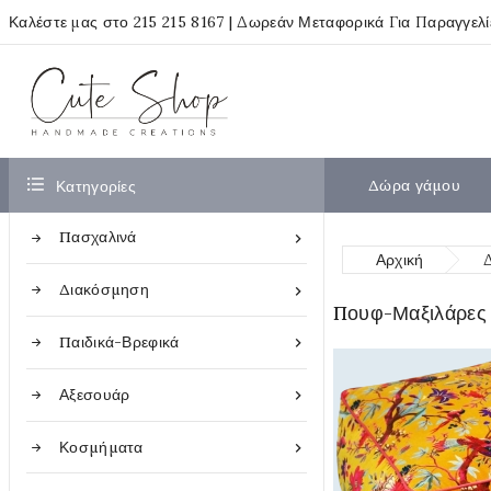
Καλέστε μας στο
215 215 8167
| Δωρεάν Μεταφορικά Για Παραγγελ

Δώρα γάμου
Κατηγορίες
Πασχαλινά

Αρχική
Φίλτρο Με
Διακόσμηση

Πουφ-Μαξιλάρες
Διαθεσιμότητα
Παιδικά-Βρεφικά

Διαθέσιμο
(7)
Αξεσουάρ

Κοσμήματα

Τιμή
173,00 € - 199,00 €