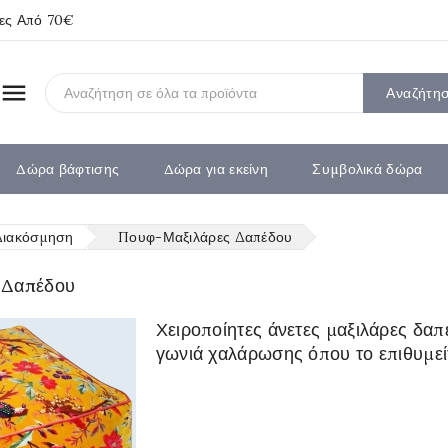
ίες Από 70€

Αναζήτη
Δώρα βάφτισης
Δώρα για εκείνη
Συμβολικά δώρα
Διακόσμηση
Πουφ-Μαξιλάρες Δαπέδου
 Δαπέδου
Χειροποίητες άνετες μαξιλάρες δαπ
γωνιά χαλάρωσης όπου το επιθυμεί