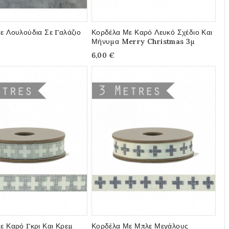
ε Λουλούδια Σε Γαλάζιο
Κορδέλα Με Καρό Λευκό Σχέδιο Και
Μήνυμα Merry Christmas 3μ
6,00 €
ε Καρό Γκρι Και Κρεμ
Κορδέλα Με Μπλε Μεγάλους