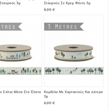
Σταυρούς 3μ
Σταυρούς Σε Κρεμ Φόντο 3μ
6,00 €
ε Σπίτια Μέσα Στα Έλατα
Κορδέλα Με Χαρταετούς Και Δέντρα
3μ
6,00 €