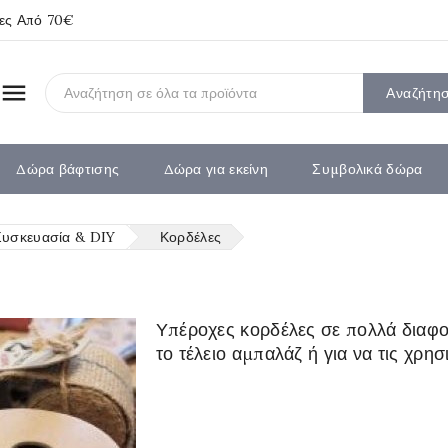
ίες Από 70€

Αναζήτη
Δώρα βάφτισης
Δώρα για εκείνη
Συμβολικά δώρα
Συσκευασία & DIY
Κορδέλες
Υπέροχες κορδέλες σε πολλά διαφορ
το τέλειο αμπαλάζ ή για να τις χρη