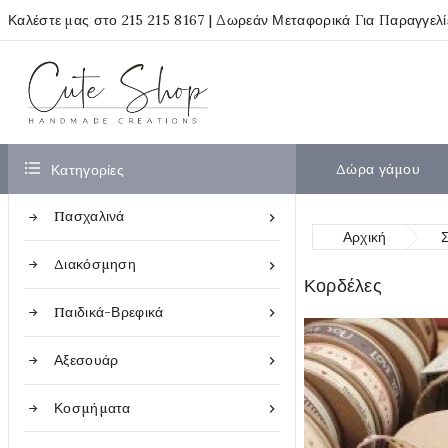
Καλέστε μας στο
215 215 8167
| Δωρεάν Μεταφορικά Για Παραγγελ

Δώρα γάμου
Κατηγορίες
Πασχαλινά

Αρχική
Διακόσμηση

Κορδέλες
Παιδικά-Βρεφικά

Αξεσουάρ

Κοσμήματα
