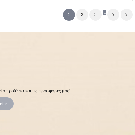
…
1
2
3
7

έα προϊόντα και τις προσφορές μας!