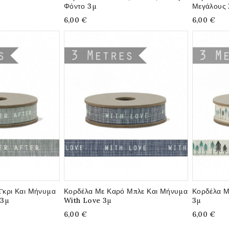
Φόντο 3μ
Μεγάλους 
6,00 €
6,00 €
Γκρι Και Μήνυμα
Κορδέλα Με Καρό Μπλε Και Μήνυμα
Κορδέλα Μ
 3μ
With Love 3μ
3μ
6,00 €
6,00 €