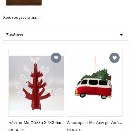
Χριστουγεννιάτικη...

Συνάφεια
Δέντρο Με Φύλλα 37Χ34εκ
Λεωφορείο Με Δέντρο Από
Φελτ 11x14εκ
29,00 €
16,80 €