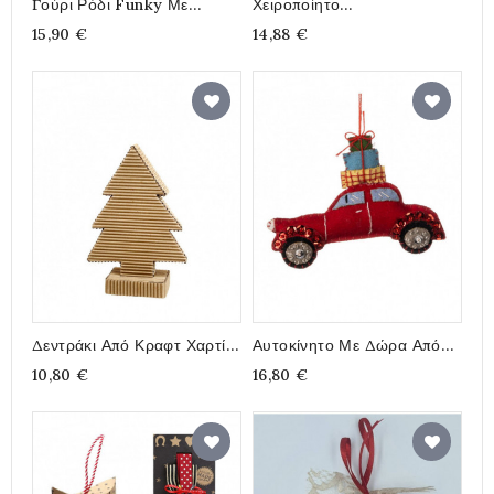
Γούρι Ρόδι Funky Με
Χειροποίητο
Λουλούδια
Χριστουγεννιάτικο Στολίδι -
15,90 €
14,88 €
Γούρι 2024 “Τάρανδος”,
Διάμετρος 10cm
Δεντράκι Από Κραφτ Χαρτί
Αυτοκίνητο Με Δώρα Από
25εκ
Φλέτ 9x12εκ
10,80 €
16,80 €