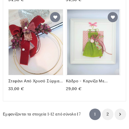
Τριανταφυλλάκια, 15x27cm
Τριανταφυλλάκια, 15x27cm
Στεφάνι Από Χρυσό Σύρμα
Κάδρο - Κορνίζα Με
Με Αποξηραμένα
Χειροποίητο Πράσινο
33,00 €
29,00 €
Τριανταφυλλάκια, 15x17cm
Φορεματάκι, Ροζ Ματάκι,
23x23cm
1
2

Εμφανίζονται τα στοιχεία 1-12 από σύνολο 17