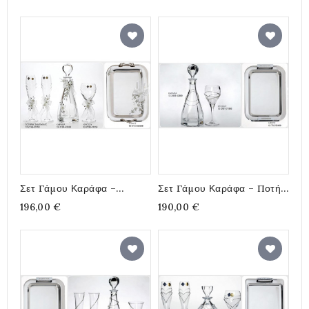
Σετ Γάμου Καράφα –
Σετ Γάμου Καράφα – Ποτήρι
Ποτήρια Και Δίσκος
Και Δίσκος Στολισμένο Με
196,00 €
190,00 €
Στολισμένο Σε Σχήμα Φύλλα
Σειρές Από Στρας
Και Λουλούδια Με Πέρλες
Και Στρας