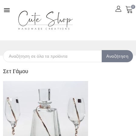
0

Αναζήτηση
Σετ Γάμου