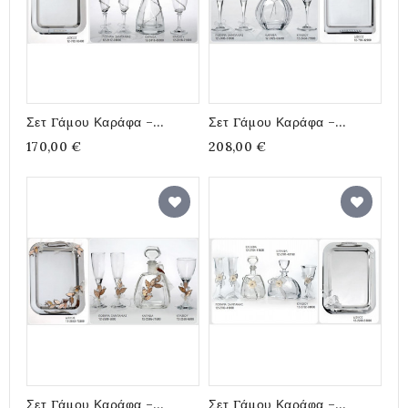
Σετ Γάμου Καράφα –
Σετ Γάμου Καράφα –
Ποτήρια Και Δίσκος Με
Ποτήρια Και Δίσκος
170,00 €
208,00 €
Στολισμό Από Στρας
Στολισμένο Από Μία Σειρά
Στρας Σε Σχήμα Καρδιάς
Σετ Γάμου Καράφα –
Σετ Γάμου Καράφα –