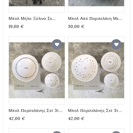
Μπολ Μήλο Ξύλινο Σε
Μπολ Από Πορσελάνη Με
Φυσικό Χρώμα 14x13εκ.
Φάρο Και Σκαλιά 10,7x4,5
19,00 €
30,00 €
Εκ.
Μπολ Πορσελάνης Σετ 3τμχ
Μπολ Πορσελάνης Σετ 3τμχ
Always Love You 11εκ.
Live, Laugh, Love 11εκ.
42,00 €
42,00 €