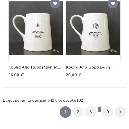
Κούπα Από Πορσελάνη May
Κούπα Από Πορσελάνη
Your Home
How Wonderful
26,00 €
26,00 €
Εμφανίζονται τα στοιχεία 1-12 από σύνολο 102
…
1
2
3
9
