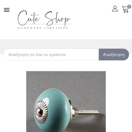
0

Αναζήτηση