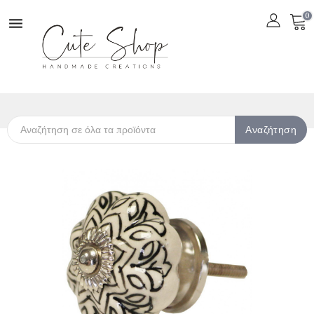
0

Αναζήτηση