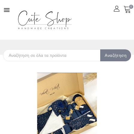
0

Αναζήτηση