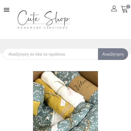
0

Αναζήτηση