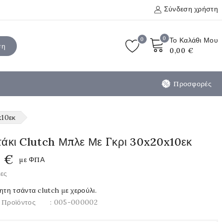
Σύνδεση χρήστη
0
0
Το Καλάθι Μου
ση
0,00 €
Προσφορές
x10εκ
τάκι Clutch Μπλε Με Γκρι 30x20x10εκ
0 €
με ΦΠΑ
ρες
ητη τσάντα clutch με χερούλι.
 Προϊόντος
: 005-000002