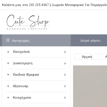
Καλέστε μας στο
215 215 8167
| Δωρεάν Μεταφορικά Για Παραγγελ

Δώρα γάμου
Κατηγορίες
Πασχαλινά

Αρχική
Διακόσμηση

Παιδικά-Βρεφικά

Αξεσουάρ

Κοσμήματα
