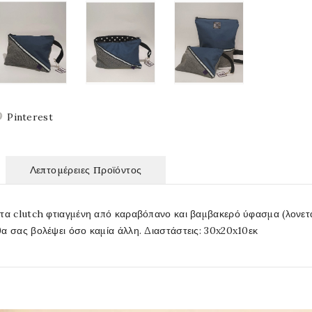
Pinterest
Λεπτομέρειες Προϊόντος
τα clutch φτιαγμένη από καραβόπανο και βαμβακερό ύφασμα (λονετα)
α σας βολέψει όσο καμία άλλη. Διαστάστεις: 30x20x10εκ