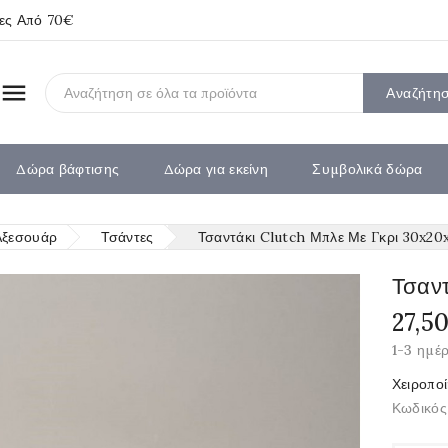
ίες Από 70€

Αναζήτη
Δώρα βάφτισης
Δώρα για εκείνη
Συμβολικά δώρα
Αξεσουάρ
Τσάντες
Τσαντάκι Clutch Μπλε Με Γκρι 30x20
Τσαν
27,5
1-3 ημέ
Χειροποί
Κωδικός