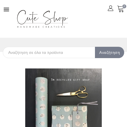
0

Αναζήτηση