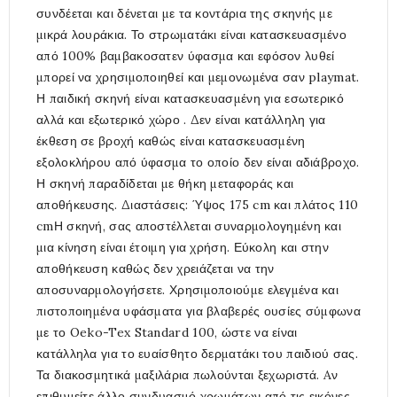
συνδέεται και δένεται με τα κοντάρια της σκηνής με
μικρά λουράκια. Το στρωματάκι είναι κατασκευασμένο
από 100% βαμβακοσατεν ύφασμα και εφόσον λυθεί
μπορεί να χρησιμοποιηθεί και μεμονωμένα σαν playmat.
Η παιδική σκηνή είναι κατασκευασμένη για εσωτερικό
αλλά και εξωτερικό χώρο . Δεν είναι κατάλληλη για
έκθεση σε βροχή καθώς είναι κατασκευασμένη
εξολοκλήρου από ύφασμα το οποίο δεν είναι αδιάβροχο.
Η σκηνή παραδίδεται με θήκη μεταφοράς και
αποθήκευσης. Διαστάσεις: Ύψος 175 cm και πλάτος 110
cmΗ σκηνή, σας αποστέλλεται συναρμολογημένη και
μια κίνηση είναι έτοιμη για χρήση. Εύκολη και στην
αποθήκευση καθώς δεν χρειάζεται να την
αποσυναρμολογήσετε. Χρησιμοποιούμε ελεγμένα και
πιστοποιημένα υφάσματα για βλαβερές ουσίες σύμφωνα
με το Oeko-Tex Standard 100, ώστε να είναι
κατάλληλα για το ευαίσθητο δερματάκι του παιδιού σας.
Τα διακοσμητικά μαξιλάρια πωλούνται ξεχωριστά. Aν
επιθυμείτε άλλο συνδυασμό χρωμάτων από τις εικόνες