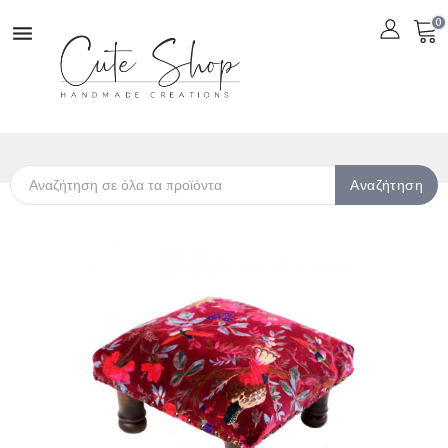
0

Αναζήτηση