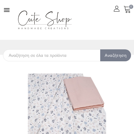
0

Αναζήτηση