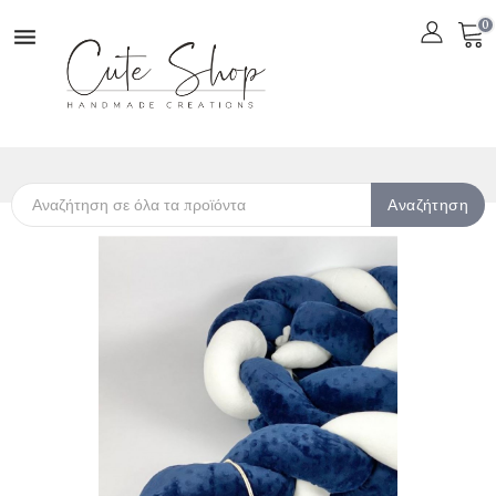
0

Αναζήτηση