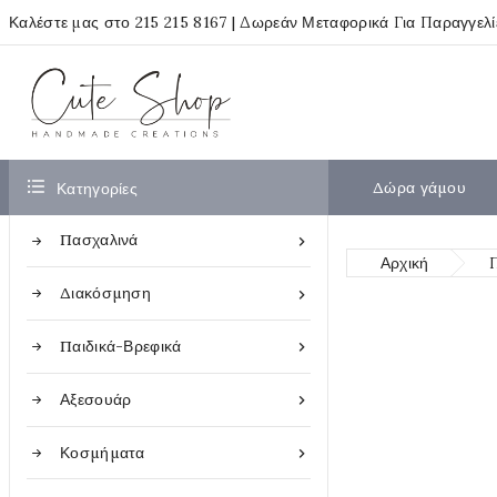
Καλέστε μας στο
215 215 8167
| Δωρεάν Μεταφορικά Για Παραγγελ

Δώρα γάμου
Κατηγορίες
Πασχαλινά

Αρχική
Διακόσμηση

Παιδικά-Βρεφικά

Αξεσουάρ

Κοσμήματα
