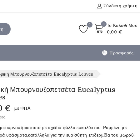
Σύνδεση χρήστη
0
0
Το Καλάθι Μου
ση
0,00 €
Προσφορές
φική Μπουρνουζοπετσέτα Eucalyptus Leaves
ική Μπουρνουζοπετσέτα Eucalyptus
es
0 €
με ΦΠΑ
ρες
 μπουρνουζοπετσέτα με σχέδιο φύλλα ευκαλύπτου. Ραμμένη με
ρά υφάσματα,κατάλληλα για την ευαίσθητη επιδερμίδα του μωρού