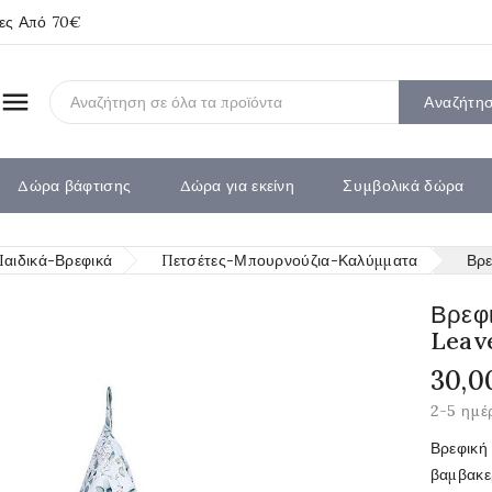
ίες Από 70€

Αναζήτη
Δώρα βάφτισης
Δώρα για εκείνη
Συμβολικά δώρα
Παιδικά-Βρεφικά
Πετσέτες-Μπουρνούζια-Καλύμματα
Βρε
Βρεφ
Leav
30,0
2-5 ημέ
Βρεφική
βαμβακε