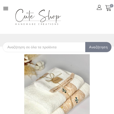
0

Αναζήτηση