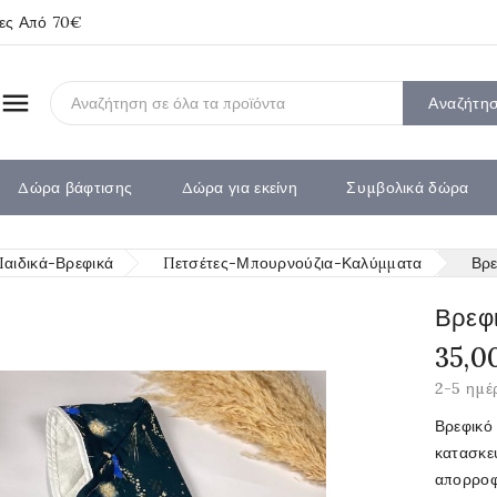
ίες Από 70€

Αναζήτη
Δώρα βάφτισης
Δώρα για εκείνη
Συμβολικά δώρα
Παιδικά-Βρεφικά
Πετσέτες-Μπουρνούζια-Καλύμματα
Βρε
Βρεφ
35,0
2-5 ημέ
Βρεφικό
κατασκε
απορροφ