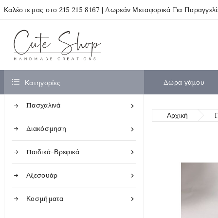
Καλέστε μας στο
215 215 8167
| Δωρεάν Μεταφορικά Για Παραγγελ

Δώρα γάμου
Κατηγορίες
Πασχαλινά

Αρχική
Διακόσμηση

Παιδικά-Βρεφικά

Αξεσουάρ

Κοσμήματα
