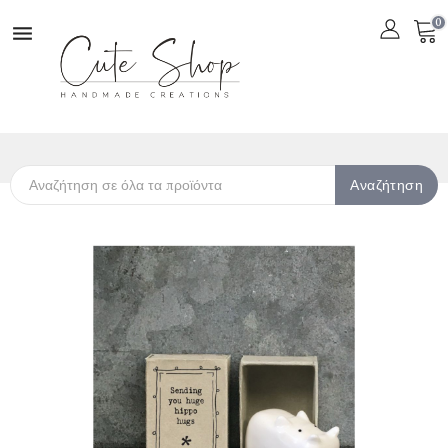
0

Αναζήτηση