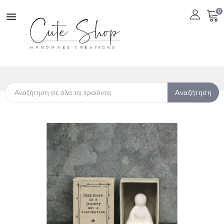
0

Αναζήτηση