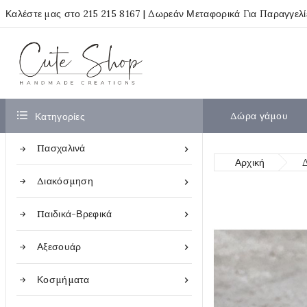
Καλέστε μας στο
215 215 8167
| Δωρεάν Μεταφορικά Για Παραγγελ

Δώρα γάμου
Κατηγορίες
Πασχαλινά

Αρχική
Διακόσμηση

Παιδικά-Βρεφικά

Αξεσουάρ

Κοσμήματα
