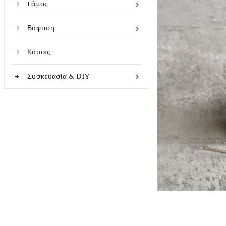
Γάμος

Βάφτιση

Κάρτες
Συσκευασία & DIY
