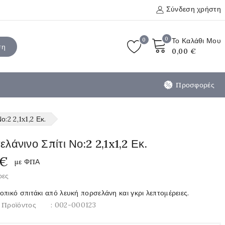
Σύνδεση χρήστη
0
0
Το Καλάθι Μου
ση
0,00 €
Προσφορές
:2 2,1x1,2 Εκ.
λάνινο Σπίτι Νο:2 2,1x1,2 Εκ.
 €
με ΦΠΑ
ρες
πικό σπιτάκι από λευκή πορσελάνη και γκρι λεπτομέρειες.
 Προϊόντος
: 002-000123