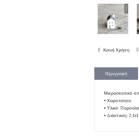
Κοινή Χρήση
Περιγραφή
Μικροσκοπικό σπι
• Χειροποίητο
• Υλικό: Πορσελ
• Διάσταση: 2,1x1,