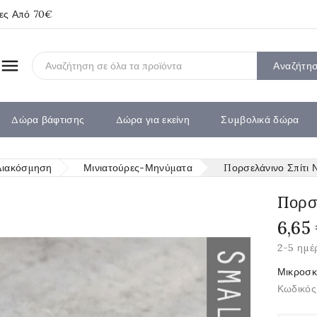
ίες Από 70€

Αναζήτη
Δώρα βάφτισης
Δώρα για εκείνη
Συμβολικά δώρα
Διακόσμηση
Μινιατούρες-Μηνύματα
Πορσελάνινο Σπίτι Νο
Πορσε
6,65
2-5 ημέ
Μικροσκο
Κωδικός