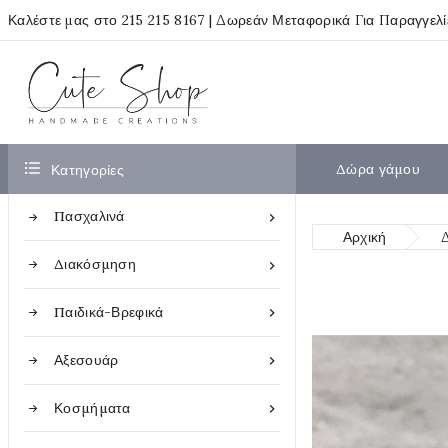
Καλέστε μας στο
215 215 8167
| Δωρεάν Μεταφορικά Για Παραγγελ

Δώρα γάμου
Κατηγορίες
Πασχαλινά

Αρχική
Διακόσμηση

Παιδικά-Βρεφικά

Αξεσουάρ

Κοσμήματα
