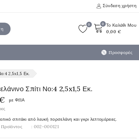
Σύνδεση χρήστη
0
0
Το Καλάθι Μου
ση
0,00 €
Προσφορές
ο:4 2,5x1,5 Εκ.
λάνινο Σπίτι Νο:4 2,5x1,5 Εκ.
 €
με ΦΠΑ
ρες
πικό σπιτάκι από λευκή πορσελάνη και γκρι λεπτομέρειες.
 Προϊόντος
: 002-000121