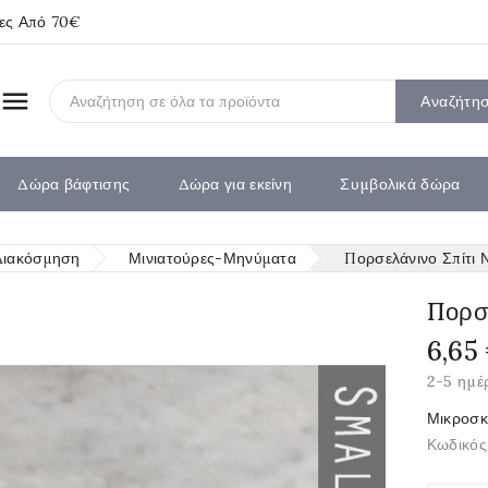
ίες Από 70€

Αναζήτη
Δώρα βάφτισης
Δώρα για εκείνη
Συμβολικά δώρα
Διακόσμηση
Μινιατούρες-Μηνύματα
Πορσελάνινο Σπίτι Ν
Πορσε
6,65
2-5 ημέ
Μικροσκο
Κωδικός