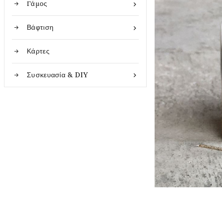
Γάμος

Βάφτιση

Κάρτες
Συσκευασία & DIY
