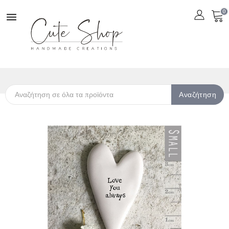
0

Αναζήτηση