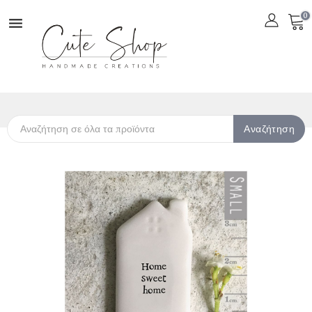
0

Αναζήτηση