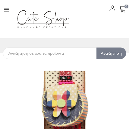
0

Αναζήτηση