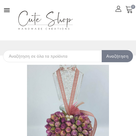
0

Αναζήτηση