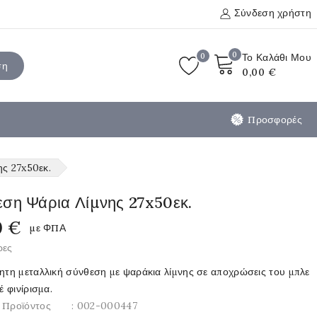
Σύνδεση χρήστη
0
0
Το Καλάθι Μου
ση
0,00 €
Προσφορές
ς 27x50εκ.
εση Ψάρια Λίμνης 27x50εκ.
0 €
με ΦΠΑ
ρες
ίητη μεταλλική σύνθεση με ψαράκια λίμνης σε αποχρώσεις του μπλε
έ φινίρισμα.
 Προϊόντος
: 002-000447