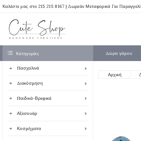
Καλέστε μας στο
215 215 8167
| Δωρεάν Μεταφορικά Για Παραγγελ

Δώρα γάμου
Κατηγορίες
Πασχαλινά

Αρχική
Διακόσμηση

Παιδικά-Βρεφικά

Αξεσουάρ

Κοσμήματα
