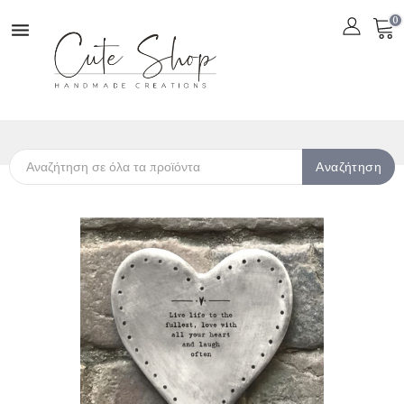
0

Αναζήτηση