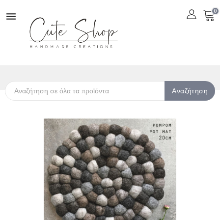
0

Αναζήτηση