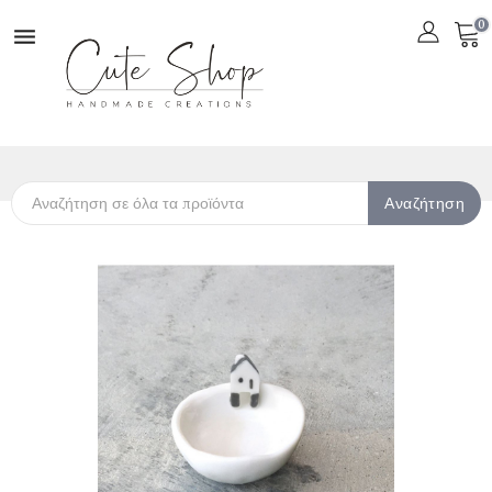
0

Αναζήτηση