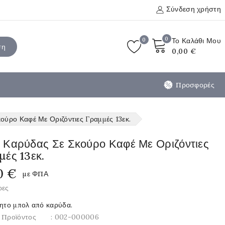
Σύνδεση χρήστη
0
0
Το Καλάθι Μου
ση
0,00 €
Προσφορές
ύρο Καφέ Με Οριζόντιες Γραμμές 13εκ.
 Καρύδας Σε Σκούρο Καφέ Με Οριζόντιες
ές 13εκ.
0 €
με ΦΠΑ
ρες
ίητο μπολ από καρύδα.
 Προϊόντος
: 002-000006