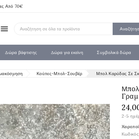
ίες Από 70€

Αναζήτη
Δώρα βάφτισης
Δώρα για εκείνη
Συμβολικά δώρα
Διακόσμηση
Κούπες-Μπολ-Σουβέρ
Μπολ Καρύδας Σε Σκο
Μπολ
Γραμμ
24,0
2-5 ημέ
Χειροπο
Κωδικός