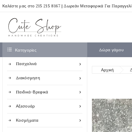
Καλέστε μας στο
215 215 8167
| Δωρεάν Μεταφορικά Για Παραγγελ

Δώρα γάμου
Κατηγορίες
Πασχαλινά

Αρχική
Διακόσμηση

Παιδικά-Βρεφικά

Αξεσουάρ

Κοσμήματα
