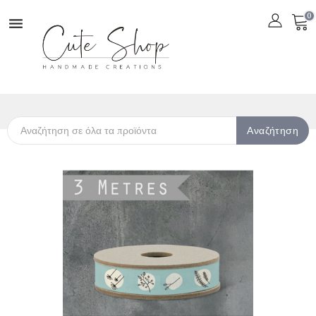
0

Αναζήτηση