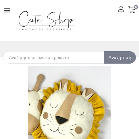
0

Αναζήτηση