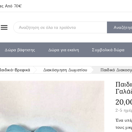
ίες Από 70€

Αναζήτη
Δώρα βάφτισης
Δώρα για εκείνη
Συμβολικά δώρα
Παιδικά-Βρεφικά
Διακόσμηση Δωματίου
Παιδικό Διακοσμ
Παιδι
Γαλά
20,0
2-5 ημέ
Ένα υπέρ
τους μικ