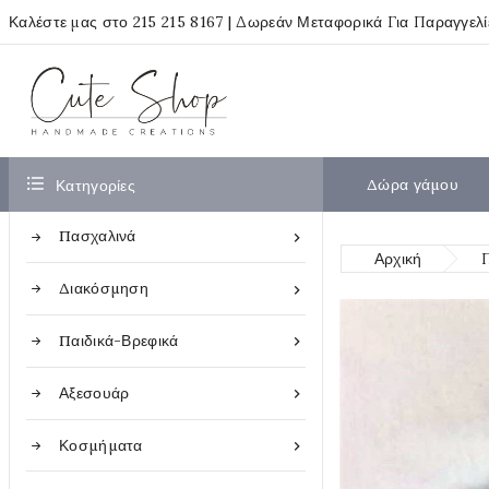
Καλέστε μας στο
215 215 8167
| Δωρεάν Μεταφορικά Για Παραγγελ

Δώρα γάμου
Κατηγορίες
Πασχαλινά

Αρχική
Διακόσμηση

Παιδικά-Βρεφικά

Αξεσουάρ

Κοσμήματα
