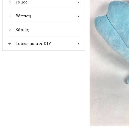
Γάμος

Βάφτιση

Κάρτες
Συσκευασία & DIY
