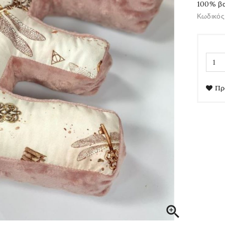
100% βα
Κωδικός
Πρ
