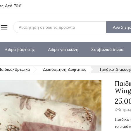
ίες Από 70€

Αναζήτη
Δώρα βάφτισης
Δώρα για εκείνη
Συμβολικά δώρα
Παιδικά-Βρεφικά
Διακόσμηση Δωματίου
Παιδικό Διακοσ
Παιδ
Wing
25,0
2-5 ημέ
Παιδικό 
το παιδ