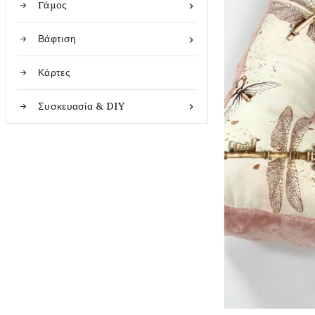
Γάμος

Βάφτιση

Κάρτες
Συσκευασία & DIY
