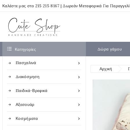
Καλέστε μας στο
215 215 8167
| Δωρεάν Μεταφορικά Για Παραγγελ

Δώρα γάμου
Κατηγορίες
Πασχαλινά

Αρχική
Διακόσμηση

Παιδικά-Βρεφικά

Αξεσουάρ

Κοσμήματα
