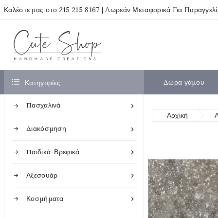
Καλέστε μας στο
215 215 8167
| Δωρεάν Μεταφορικά Για Παραγγελ

Δώρα γάμου
Κατηγορίες
Πασχαλινά

Αρχική
Διακόσμηση

Παιδικά-Βρεφικά

Αξεσουάρ

Κοσμήματα
