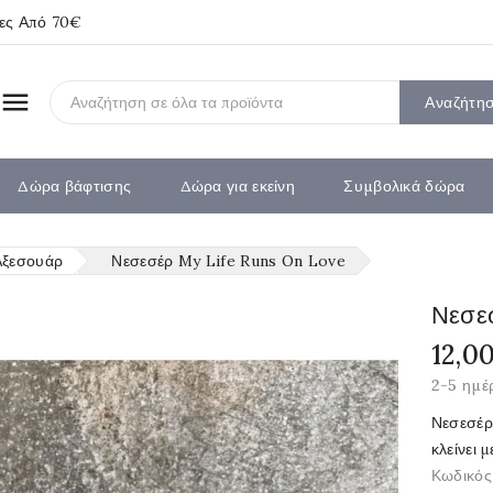
ίες Από 70€

Αναζήτη
Δώρα βάφτισης
Δώρα για εκείνη
Συμβολικά δώρα
Αξεσουάρ
Νεσεσέρ My Life Runs On Love
Νεσε
12,0
2-5 ημέ
Νεσεσέρ
κλείνει 
Κωδικός