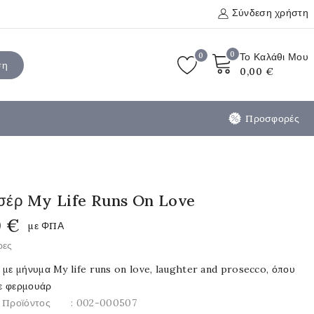
Σύνδεση χρήστη
0
0
Το Καλάθι Μου
ση
0,00 €
Προσφορές
σέρ My Life Runs On Love
0 €
με ΦΠΑ
ρες
 με μήνυμα My life runs on love, laughter and prosecco, όπου
με φερμουάρ
 Προϊόντος
: 002-000507