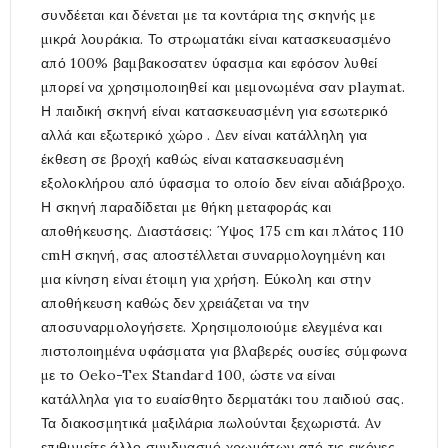
συνδέεται και δένεται με τα κοντάρια της σκηνής με
μικρά λουράκια. Το στρωματάκι είναι κατασκευασμένο
από 100% βαμβακοσατεν ύφασμα και εφόσον λυθεί
μπορεί να χρησιμοποιηθεί και μεμονωμένα σαν playmat.
Η παιδική σκηνή είναι κατασκευασμένη για εσωτερικό
αλλά και εξωτερικό χώρο . Δεν είναι κατάλληλη για
έκθεση σε βροχή καθώς είναι κατασκευασμένη
εξολοκλήρου από ύφασμα το οποίο δεν είναι αδιάβροχο.
Η σκηνή παραδίδεται με θήκη μεταφοράς και
αποθήκευσης. Διαστάσεις: Ύψος 175 cm και πλάτος 110
cmΗ σκηνή, σας αποστέλλεται συναρμολογημένη και
μια κίνηση είναι έτοιμη για χρήση. Εύκολη και στην
αποθήκευση καθώς δεν χρειάζεται να την
αποσυναρμολογήσετε. Χρησιμοποιούμε ελεγμένα και
πιστοποιημένα υφάσματα για βλαβερές ουσίες σύμφωνα
με το Oeko-Tex Standard 100, ώστε να είναι
κατάλληλα για το ευαίσθητο δερματάκι του παιδιού σας.
Τα διακοσμητικά μαξιλάρια πωλούνται ξεχωριστά. Aν
επιθυμείτε άλλο συνδυασμό χρωμάτων από τις εικόνες