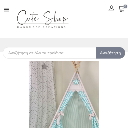
0

Αναζήτηση