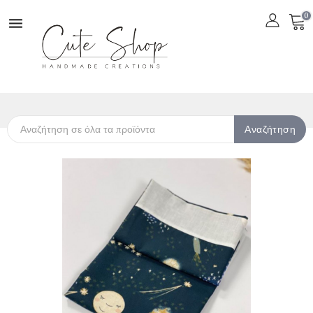
0

Αναζήτηση