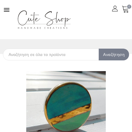
0

Αναζήτηση