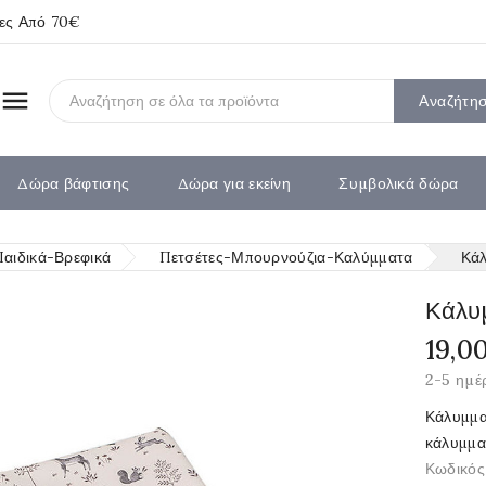
ίες Από 70€

Αναζήτη
Δώρα βάφτισης
Δώρα για εκείνη
Συμβολικά δώρα
Παιδικά-Βρεφικά
Πετσέτες-Μπουρνούζια-Καλύμματα
Κάλ
Κάλυ
19,0
2-5 ημέ
Κάλυμμα
κάλυμμα,
Κωδικός