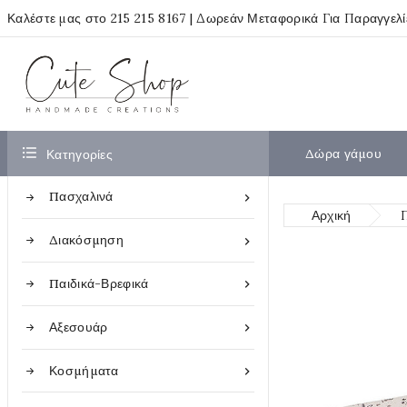
Καλέστε μας στο
215 215 8167
| Δωρεάν Μεταφορικά Για Παραγγελ

Δώρα γάμου
Κατηγορίες
Πασχαλινά

Αρχική
Διακόσμηση

Παιδικά-Βρεφικά

Αξεσουάρ

Κοσμήματα
