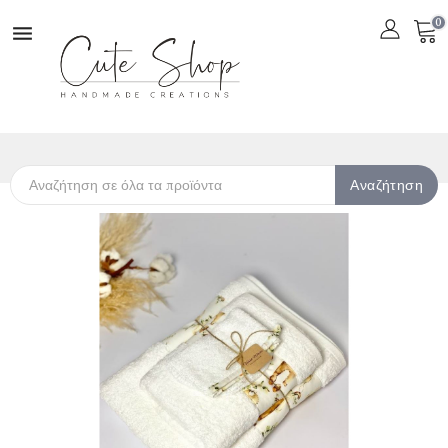
0

Αναζήτηση