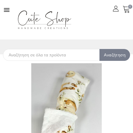
0

Αναζήτηση