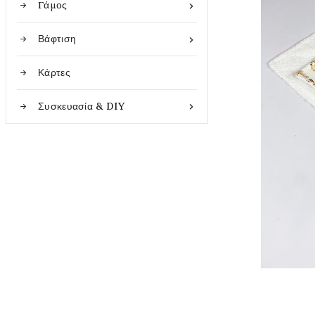
Γάμος

Βάφτιση

Κάρτες
Συσκευασία & DIY
