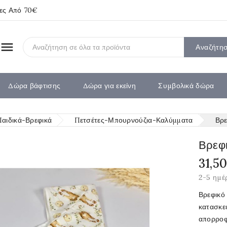
ίες Από 70€

Αναζήτη
Δώρα βάφτισης
Δώρα για εκείνη
Συμβολικά δώρα
Παιδικά-Βρεφικά
Πετσέτες-Μπουρνούζια-Καλύμματα
Βρε
Βρεφ
31,5
2-5 ημέ
Βρεφικό
κατασκε
απορροφ