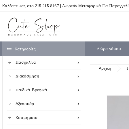
Καλέστε μας στο
215 215 8167
| Δωρεάν Μεταφορικά Για Παραγγελ

Δώρα γάμου
Κατηγορίες
Πασχαλινά

Αρχική
Διακόσμηση

Παιδικά-Βρεφικά

Αξεσουάρ

Κοσμήματα
