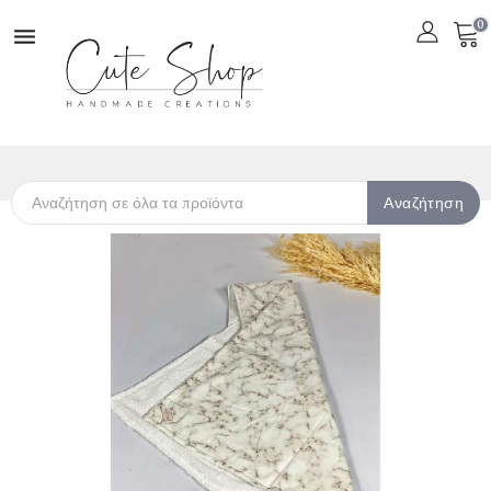
0

Αναζήτηση