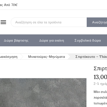
ίες Από 70€

Αναζήτη
Δώρα βάφτισης
Δώρα για εκείνη
Συμβολικά δώρα
Διακόσμηση
Μινιατούρες-Μηνύματα
Σπιρτόκουτο – Thi
Σπιρτ
13,0
2-5 ημέ
Μίνι συ
πορσελάν
τυπωμέν