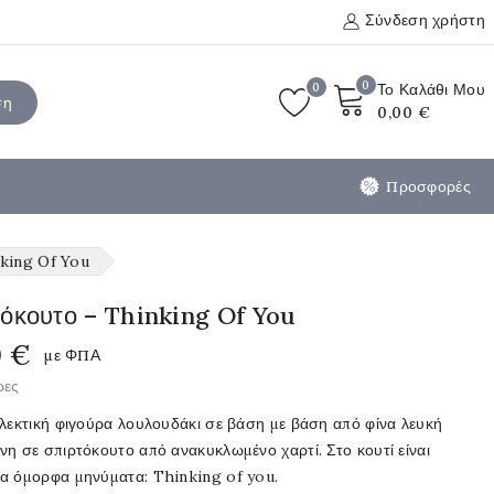
Σύνδεση χρήστη
0
0
Το Καλάθι Μου
ση
0,00 €
Προσφορές
nking Of You
όκουτο – Thinking Of You
0 €
με ΦΠΑ
ρες
λλεκτική φιγούρα λουλουδάκι σε βάση με βάση από φίνα λευκή
η σε σπιρτόκουτο από ανακυκλωμένο χαρτί. Στο κουτί είναι
α όμορφα μηνύματα: Thinking of you.