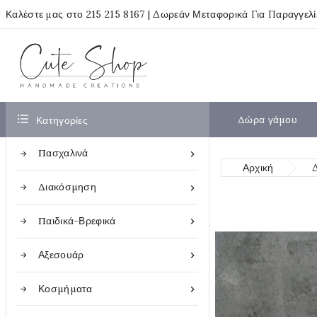
Καλέστε μας στο
215 215 8167
| Δωρεάν Μεταφορικά Για Παραγγελ

Δώρα γάμου
Κατηγορίες
Πασχαλινά

Αρχική
Διακόσμηση

Παιδικά-Βρεφικά

Αξεσουάρ

Κοσμήματα
