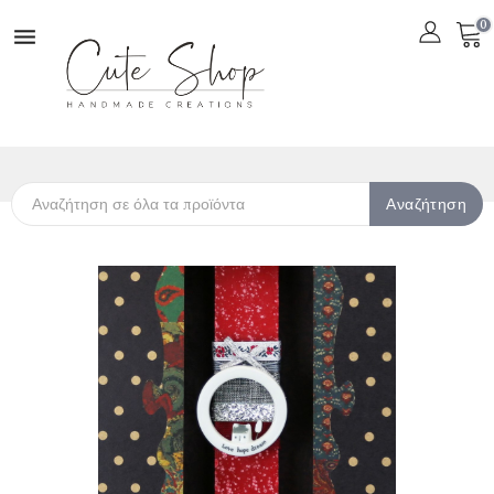
0

Αναζήτηση