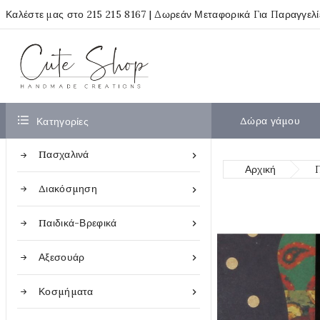
Καλέστε μας στο
215 215 8167
| Δωρεάν Μεταφορικά Για Παραγγελ

Δώρα γάμου
Κατηγορίες
Πασχαλινά

Αρχική
Διακόσμηση

Παιδικά-Βρεφικά

Αξεσουάρ

Κοσμήματα
