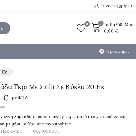
Σύνδεση χρήστη
0
0
Το Καλάθι Μου
ση
0,00 €
Προσφορές
0 Εκ
δα Γκρι Με Σπίτι Σε Κύκλο 20 Εκ
0 €
με ΦΠΑ
ρες
σχαλινή λαμπάδα διακοσμημένη με κρεμαστό στοιχείο από λευκή
νη με μήνυμα You are my sunshine.
 Προϊόντος
: 002-000081