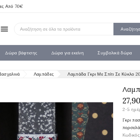
ίες Από 70€

Αναζήτη
Δώρα βάφτισης
Δώρα για εκείνη
Συμβολικά δώρα
Πασχαλινά
Λαμπάδες
Λαμπάδα Γκρι Με Σπίτι Σε Κύκλο 2
Λαμπά
27,9
2-5 ημέ
Γκρι πα
πορσελά
Κωδικός