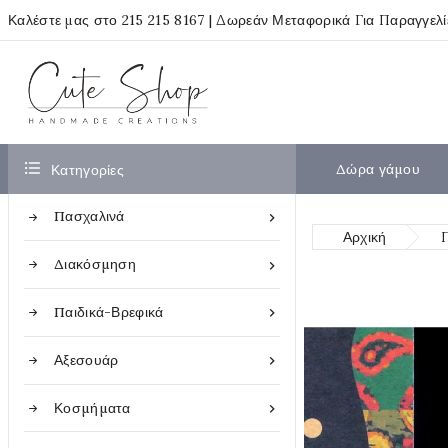
Καλέστε μας στο
215 215 8167
| Δωρεάν Μεταφορικά Για Παραγγελ

Δώρα γάμου
Κατηγορίες
Πασχαλινά

Αρχική
Διακόσμηση

Παιδικά-Βρεφικά

Αξεσουάρ

Κοσμήματα
