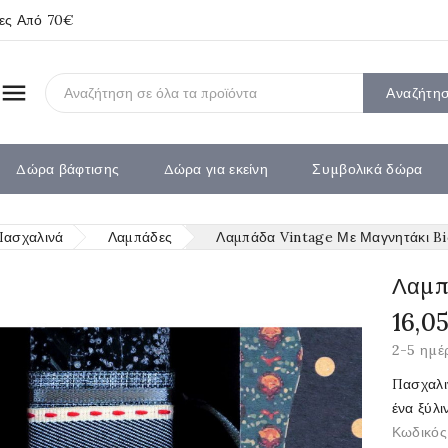
ίες Από 70€

Αναζήτη
Δώρα βάφτισης
Δώρα για εκείνη
Συμβολικά δώρα
Πασχαλινά
Λαμπάδες
Λαμπάδα Vintage Με Μαγνητάκι Bic
Λαμπ
16,0
2-5 ημέ
Πασχαλι
ένα ξύλι
Κωδικός