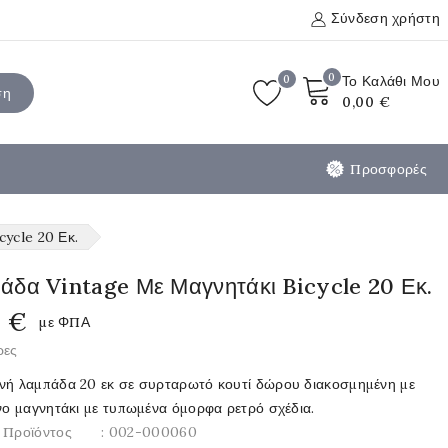
Σύνδεση χρήστη
0
0
Το Καλάθι Μου
ση
0,00 €
Προσφορές
ycle 20 Εκ.
άδα Vintage Με Μαγνητάκι Bicycle 20 Εκ.
5 €
με ΦΠΑ
ρες
νή λαμπάδα 20 εκ σε συρταρωτό κουτί δώρου διακοσμημένη με
νο μαγνητάκι με τυπωμένα όμορφα ρετρό σχέδια.
 Προϊόντος
: 002-000060