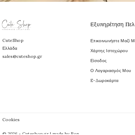
Εξυπηρέτηση Πε
CuteShop
Επικοινωνήστε Μαζί 
Ελλάδα
Χάρτης Ιστοχώρου
sales@cuteshop.gr
Είσοδος
Ο Λογαριασμός Μου
E-Δωροκάρτα
Cookies
© 2026 - Cuteshop.gr |
made by Ron